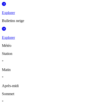
Explorer
Bulletins neige
Explorer
Météo
Station
°
Matin
°
Après-midi
Sommet
°