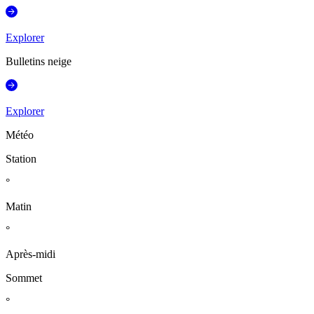
Explorer
Bulletins neige
Explorer
Météo
Station
°
Matin
°
Après-midi
Sommet
°