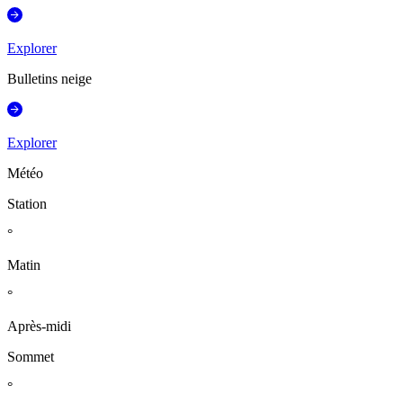
Explorer
Bulletins neige
Explorer
Météo
Station
°
Matin
°
Après-midi
Sommet
°