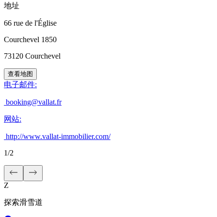
地址
66 rue de l'Église
Courchevel 1850
73120
Courchevel
查看地图
电子邮件
:
booking@vallat.fr
网站
:
http://www.vallat-immobilier.com/
1
/
2
Z
探索滑雪道