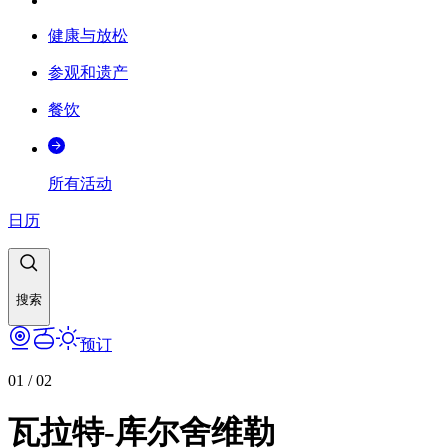
健康与放松
参观和遗产
餐饮
所有活动
日历
搜索
预订
01
/
02
瓦拉特-库尔舍维勒