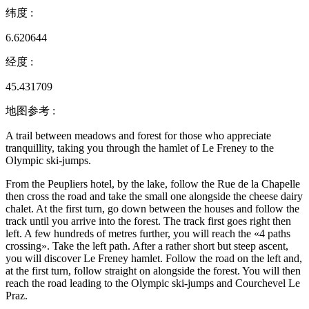
纬度
:
6.620644
经度
:
45.431709
地图参考
:
A trail between meadows and forest for those who appreciate
tranquillity, taking you through the hamlet of Le Freney to the
Olympic ski-jumps.
From the Peupliers hotel, by the lake, follow the Rue de la Chapelle
then cross the road and take the small one alongside the cheese dairy
chalet. At the first turn, go down between the houses and follow the
track until you arrive into the forest. The track first goes right then
left. A few hundreds of metres further, you will reach the «4 paths
crossing». Take the left path. After a rather short but steep ascent,
you will discover Le Freney hamlet. Follow the road on the left and,
at the first turn, follow straight on alongside the forest. You will then
reach the road leading to the Olympic ski-jumps and Courchevel Le
Praz.