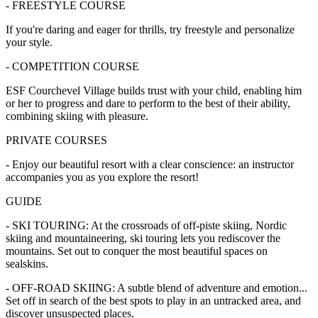
- FREESTYLE COURSE
If you're daring and eager for thrills, try freestyle and personalize
your style.
- COMPETITION COURSE
ESF Courchevel Village builds trust with your child, enabling him
or her to progress and dare to perform to the best of their ability,
combining skiing with pleasure.
PRIVATE COURSES
- Enjoy our beautiful resort with a clear conscience: an instructor
accompanies you as you explore the resort!
GUIDE
- SKI TOURING: At the crossroads of off-piste skiing, Nordic
skiing and mountaineering, ski touring lets you rediscover the
mountains. Set out to conquer the most beautiful spaces on
sealskins.
- OFF-ROAD SKIING: A subtle blend of adventure and emotion...
Set off in search of the best spots to play in an untracked area, and
discover unsuspected places.