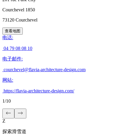
Courchevel 1850
73120
Courchevel
查看地图
电话
:
04 79 08 08 10
电子邮件
:
courchevel@flavia-architecture-design.com
网站
:
https://flavia-architecture-design.com/
1
/
10
Z
探索滑雪道