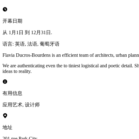
开幕日期
从 1月1日 到 12月31日.
语言
:
英语, 法语, 葡萄牙语
Flavia Ducros-Bourdens is an efficient team of architects, urban planne
We are authenticating even the to tiniest logistical and poetic detail.
ideas to reality.
有用信息
应用艺术
,
设计师
地址
201 rue Park City