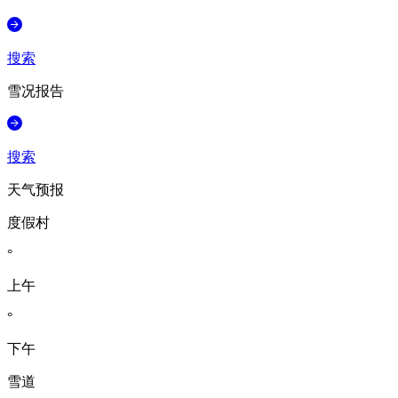
搜索
雪况报告
搜索
天气预报
度假村
°
上午
°
下午
雪道