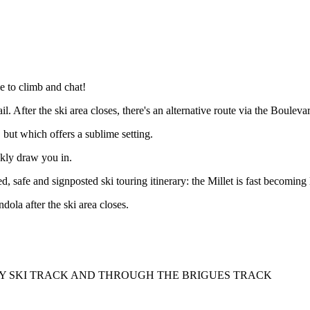
le to climb and chat!
ail. After the ski area closes, there's an alternative route via the Boule
, but which offers a sublime setting.
ckly draw you in.
, safe and signposted ski touring itinerary: the Millet is fast becoming
dola after the ski area closes.
NTRY SKI TRACK AND THROUGH THE BRIGUES TRACK