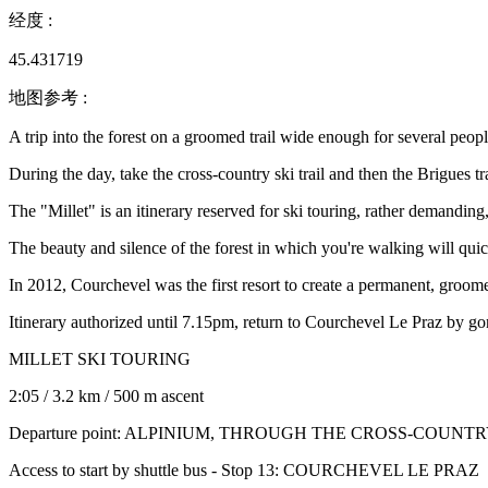
经度
:
45.431719
地图参考
:
A trip into the forest on a groomed trail wide enough for several peop
During the day, take the cross-country ski trail and then the Brigues tr
The "Millet" is an itinerary reserved for ski touring, rather demanding
The beauty and silence of the forest in which you're walking will qui
In 2012, Courchevel was the first resort to create a permanent, groomed
Itinerary authorized until 7.15pm, return to Courchevel Le Praz by gon
MILLET SKI TOURING
2:05 / 3.2 km / 500 m ascent
Departure point: ALPINIUM, THROUGH THE CROSS-COU
Access to start by shuttle bus - Stop 13: COURCHEVEL LE PRAZ