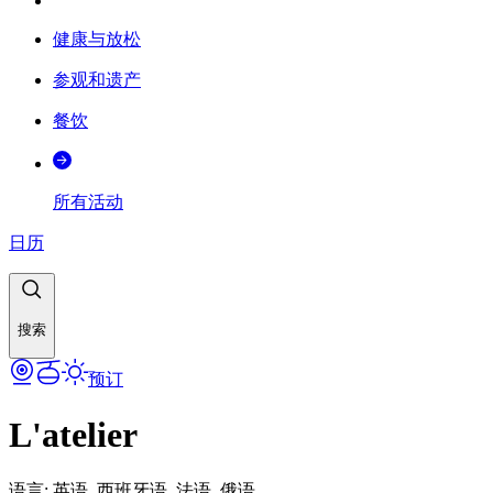
健康与放松
参观和遗产
餐饮
所有活动
日历
搜索
预订
L'atelier
语言
:
英语, 西班牙语, 法语, 俄语