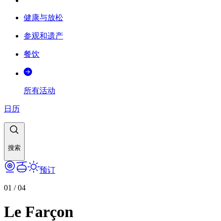
健康与放松
参观和遗产
餐饮
所有活动
日历
搜索
预订
01
/
04
Le Farçon