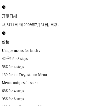
开幕日期
从 6月1日 到 2026年7月31日, 日常.
价格
Unique menus for lunch :
42€ for 3 steps
58€ for 4 steps
130 for the Degustation Menu
Menus uniques du soir :
68€ for 4 steps
95€ for 6 steps