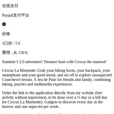
在线支付
Paypal支付平台
价格
1口价 : 5 €
费用 : 从 150 €.
Summer’s 2.0 adventure! Treasure hunt with Crocus the marmot!
Crocus La Marmotte: Grab your hiking boots, your backpack, your
smartphone and your good mood, and set off to explore unsuspected
Courchevel terrain. A Jeu de Piste for friends and family, combining
hiking, puzzles and multimedia experiences.
Order the link to the application directly from my website (free
activity without supervision, to be done over a ½ day or a full day
for Crocus La Marmotte). Gadgets to discover every day in the
burrow and one super-lot per week.