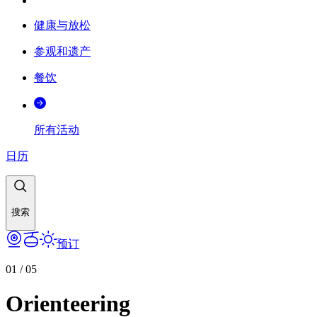
健康与放松
参观和遗产
餐饮
所有活动
日历
搜索
预订
01
/
05
Orienteering