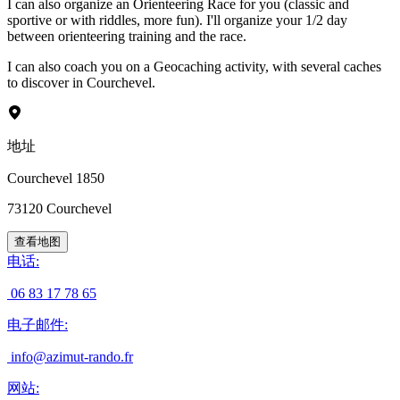
I can also organize an Orienteering Race for you (classic and
sportive or with riddles, more fun). I'll organize your 1/2 day
between orienteering training and the race.
I can also coach you on a Geocaching activity, with several caches
to discover in Courchevel.
地址
Courchevel 1850
73120
Courchevel
查看地图
电话
:
06 83 17 78 65
电子邮件
:
info@azimut-rando.fr
网站
: