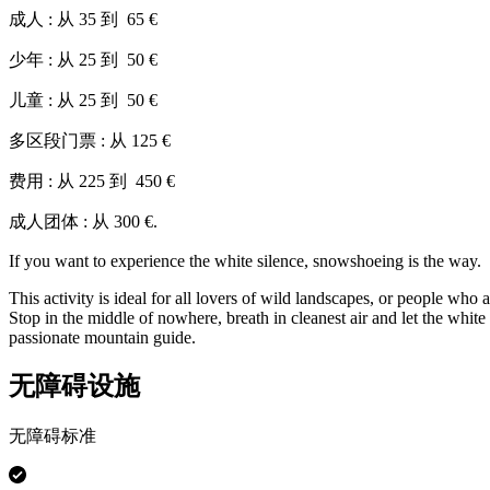
成人 : 从 35 到 65 €
少年 : 从 25 到 50 €
儿童 : 从 25 到 50 €
多区段门票 : 从 125 €
费用 : 从 225 到 450 €
成人团体 : 从 300 €.
If you want to experience the white silence, snowshoeing is the way.
This activity is ideal for all lovers of wild landscapes, or people who
Stop in the middle of nowhere, breath in cleanest air and let the wh
passionate mountain guide.
无障碍设施
无障碍标准