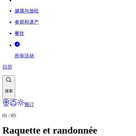
健康与放松
参观和遗产
餐饮
所有活动
日历
搜索
预订
01
/
05
Raquette et randonnée