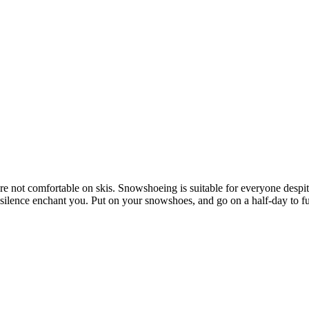
 are not comfortable on skis. Snowshoeing is suitable for everyone despit
ite silence enchant you. Put on your snowshoes, and go on a half-day to