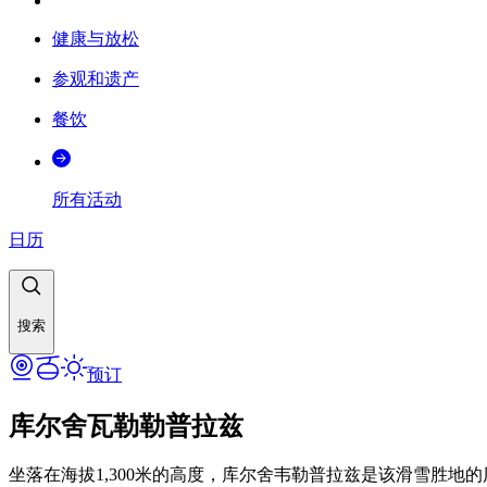
健康与放松
参观和遗产
餐饮
所有活动
日历
搜索
预订
库尔舍瓦勒勒普拉兹
坐落在海拔1,300米的高度，库尔舍韦勒普拉兹是该滑雪胜