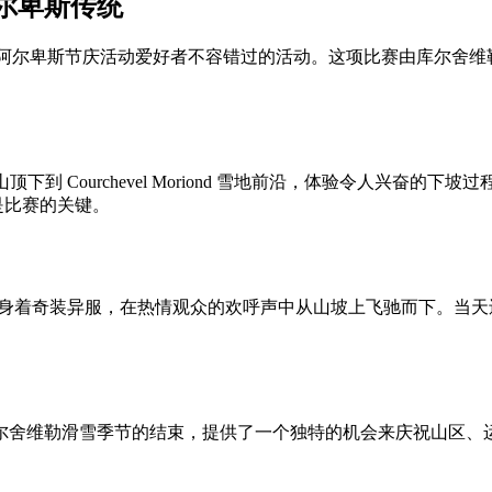
尔卑斯传统
 已成为滑雪爱好者和阿尔卑斯节庆活动爱好者不容错过的活动。这项比赛
。
hanrossa 山顶下到 Courchevel Moriond 雪地前沿，体验令
力是比赛的关键。
常身着奇装异服，在热情观众的欢呼声中从山坡上飞驰而下。当
尔舍维勒滑雪季节的结束，提供了一个独特的机会来庆祝山区、