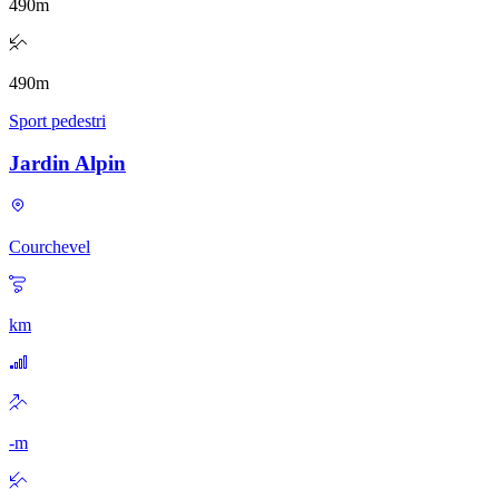
490
m
490
m
Sport pedestri
Jardin Alpin
Courchevel
km
-
m