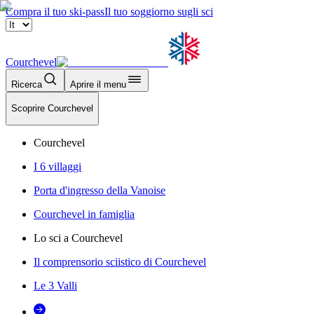
Compra il tuo ski-pass
Il tuo soggiorno sugli sci
Courchevel
Ricerca
Aprire il menu
Scoprire Courchevel
Courchevel
I 6 villaggi
Porta d'ingresso della Vanoise
Courchevel in famiglia
Lo sci a Courchevel
Il comprensorio sciistico di Courchevel
Le 3 Valli