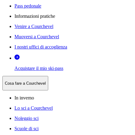
Pass pedonale
Informazioni pratiche
Venire a Courchevel
Muoversi a Courchevel
I nostri uffici di accoglienza
Acquistare il mio ski-pass
Cosa fare a Courchevel
In inverno
Lo sci a Courchevel
Noleggio sci
Scuole di sci