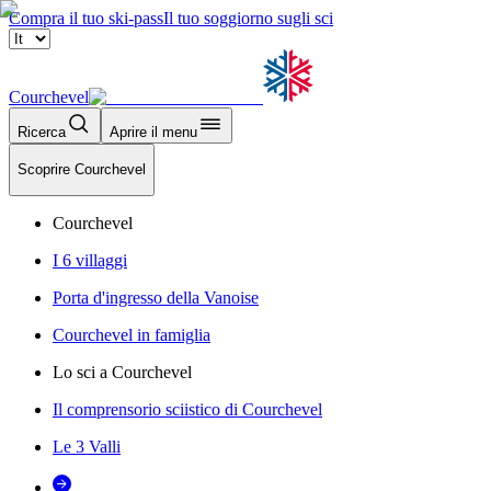
Compra il tuo ski-pass
Il tuo soggiorno sugli sci
Courchevel
Ricerca
Aprire il menu
Scoprire Courchevel
Courchevel
I 6 villaggi
Porta d'ingresso della Vanoise
Courchevel in famiglia
Lo sci a Courchevel
Il comprensorio sciistico di Courchevel
Le 3 Valli