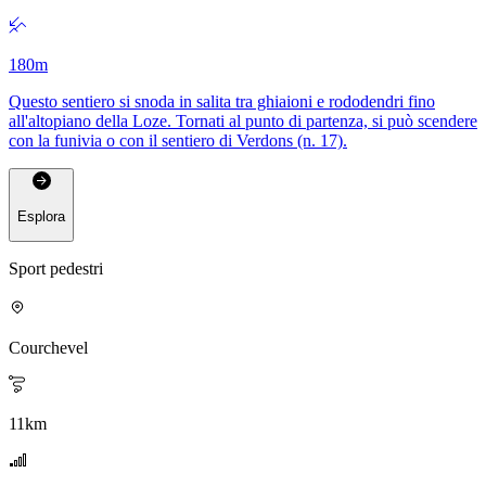
180
m
Questo sentiero si snoda in salita tra ghiaioni e rododendri fino
all'altopiano della Loze. Tornati al punto di partenza, si può scendere
con la funivia o con il sentiero di Verdons (n. 17).
Esplora
Sport pedestri
Courchevel
11
km