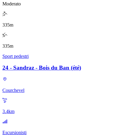
Moderato
335
m
335
m
Sport pedestri
24 - Sandraz - Bois du Ban (été)
Courchevel
3.4
km
Escursionisti