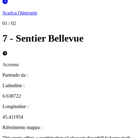
Scarica l'itinerario
01
/
02
7 - Sentier Bellevue
Accesso
Partendo da
:
Latitudine
:
6.638722
Longitudine
:
45.411954
Riferimento mappa
:
This route offers a combination of pleasant downhill balcony trails