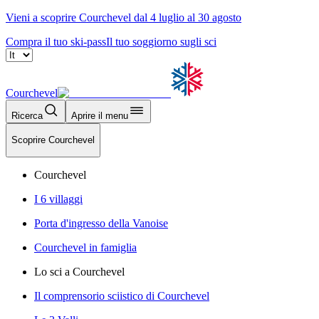
Vieni a scoprire Courchevel dal 4 luglio al 30 agosto
Compra il tuo ski-pass
Il tuo soggiorno sugli sci
Courchevel
Ricerca
Aprire il menu
Scoprire Courchevel
Courchevel
I 6 villaggi
Porta d'ingresso della Vanoise
Courchevel in famiglia
Lo sci a Courchevel
Il comprensorio sciistico di Courchevel