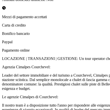
Mezzi di pagamento accettati
Carta di credito
Bonifico bancario
Paypal
Pagamento online
LOCAZIONE | TRANSAZIONI | GESTIONE: Un tour operator che affi
Agenzia Cimalpes Courchevel:
Leader del settore immobiliare e del turismo a Courchevel, Cimalpes prop
stazione sciistica. Dal semplice monolocale a chalet di fascia gamma c
denominatore comune: la qualità. Prestigiosi chalet sulle piste di Bell
esigenza e budget.
Le agenzie Cimalpes di Courchevel:
Il nostro team è a disposizione tutto l'anno per rispondere alle esigenz
esperienze di viaggio eccezionali. In qualità di leader del mercato immo