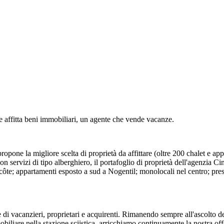
tta beni immobiliari, un agente che vende vacanze.
one la migliore scelta di proprietà da affittare (oltre 200 chalet e appar
on servizi di tipo alberghiero, il portafoglio di proprietà dell'agenzi
ecôte; appartamenti esposto a sud a Nogentil; monolocali nel centro; pres
e di vacanzieri, proprietari e acquirenti. Rimanendo sempre all'ascolto de
biliare nella stazione sciistica, arricchiamo continuamente la nostra off