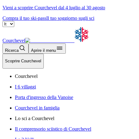
Vieni a scoprire Courchevel dal 4 luglio al 30 agosto
Compra il tuo ski-pass
Il tuo soggiorno sugli sci
Courchevel
Ricerca
Aprire il menu
Scoprire Courchevel
Courchevel
I 6 villaggi
Porta d'ingresso della Vanoise
Courchevel in famiglia
Lo sci a Courchevel
Il comprensorio sciistico di Courchevel