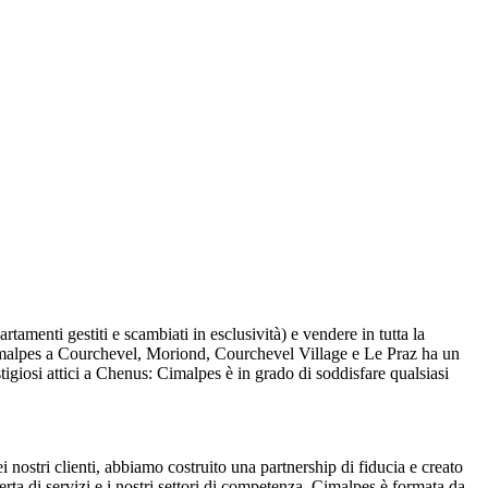
tamenti gestiti e scambiati in esclusività) e vendere in tutta la
a Cimalpes a Courchevel, Moriond, Courchevel Village e Le Praz ha un
tigiosi attici a Chenus: Cimalpes è in grado di soddisfare qualsiasi
i nostri clienti, abbiamo costruito una partnership di fiducia e creato
erta di servizi e i nostri settori di competenza. Cimalpes è formata da