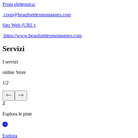
Posta elettronica
:
coop@beaufortdesmontagnes.com
Sito Web (URL)
:
https://www.beaufortdesmontagnes.com
Servizi
I servizi
online Store
1
/
2
Z
Esplora le piste
Esplora