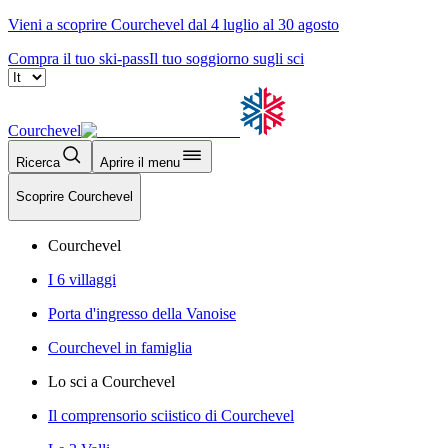
Vieni a scoprire Courchevel dal 4 luglio al 30 agosto
Compra il tuo ski-pass
Il tuo soggiorno sugli sci
Courchevel
Ricerca
Aprire il menu
Scoprire Courchevel
Courchevel
I 6 villaggi
Porta d'ingresso della Vanoise
Courchevel in famiglia
Lo sci a Courchevel
Il comprensorio sciistico di Courchevel