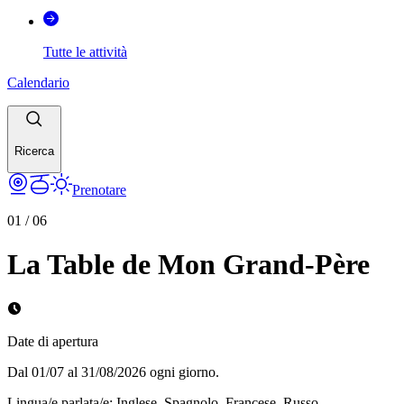
Tutte le attività
Calendario
Ricerca
Prenotare
01
/
06
La Table de Mon Grand-Père
Date di apertura
Dal 01/07 al 31/08/2026 ogni giorno.
Lingua/e parlata/e
:
Inglese, Spagnolo, Francese, Russo