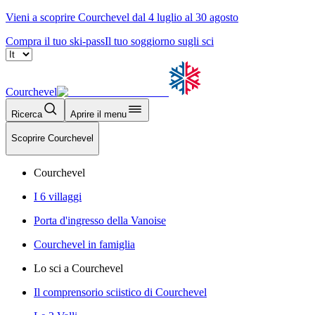
Vieni a scoprire Courchevel dal 4 luglio al 30 agosto
Compra il tuo ski-pass
Il tuo soggiorno sugli sci
Courchevel
Ricerca
Aprire il menu
Scoprire Courchevel
Courchevel
I 6 villaggi
Porta d'ingresso della Vanoise
Courchevel in famiglia
Lo sci a Courchevel
Il comprensorio sciistico di Courchevel