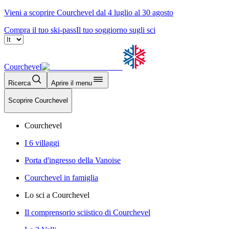
Vieni a scoprire Courchevel dal 4 luglio al 30 agosto
Compra il tuo ski-pass
Il tuo soggiorno sugli sci
Courchevel
Ricerca
Aprire il menu
Scoprire Courchevel
Courchevel
I 6 villaggi
Porta d'ingresso della Vanoise
Courchevel in famiglia
Lo sci a Courchevel
Il comprensorio sciistico di Courchevel