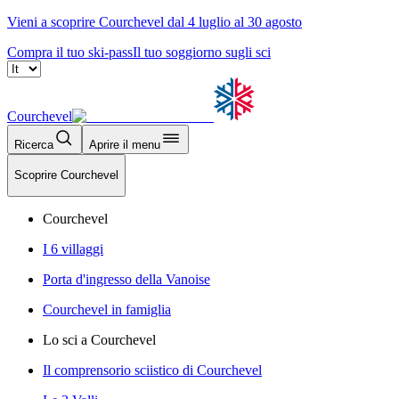
Vieni a scoprire Courchevel dal 4 luglio al 30 agosto
Compra il tuo ski-pass
Il tuo soggiorno sugli sci
Courchevel
Ricerca
Aprire il menu
Scoprire Courchevel
Courchevel
I 6 villaggi
Porta d'ingresso della Vanoise
Courchevel in famiglia
Lo sci a Courchevel
Il comprensorio sciistico di Courchevel