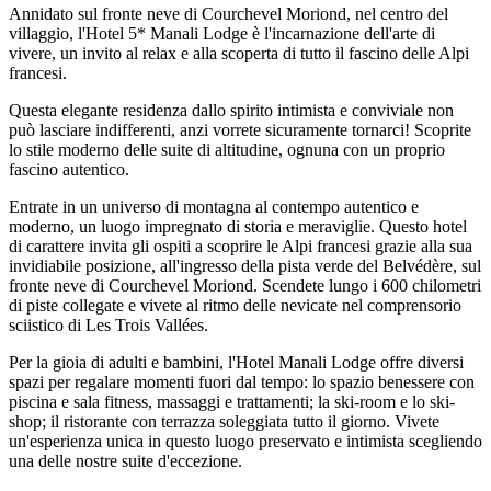
Annidato sul fronte neve di Courchevel Moriond, nel centro del
villaggio, l'Hotel 5* Manali Lodge è l'incarnazione dell'arte di
vivere, un invito al relax e alla scoperta di tutto il fascino delle Alpi
francesi.
Questa elegante residenza dallo spirito intimista e conviviale non
può lasciare indifferenti, anzi vorrete sicuramente tornarci! Scoprite
lo stile moderno delle suite di altitudine, ognuna con un proprio
fascino autentico.
Entrate in un universo di montagna al contempo autentico e
moderno, un luogo impregnato di storia e meraviglie. Questo hotel
di carattere invita gli ospiti a scoprire le Alpi francesi grazie alla sua
invidiabile posizione, all'ingresso della pista verde del Belvédère, sul
fronte neve di Courchevel Moriond. Scendete lungo i 600 chilometri
di piste collegate e vivete al ritmo delle nevicate nel comprensorio
sciistico di Les Trois Vallées.
Per la gioia di adulti e bambini, l'Hotel Manali Lodge offre diversi
spazi per regalare momenti fuori dal tempo: lo spazio benessere con
piscina e sala fitness, massaggi e trattamenti; la ski-room e lo ski-
shop; il ristorante con terrazza soleggiata tutto il giorno. Vivete
un'esperienza unica in questo luogo preservato e intimista scegliendo
una delle nostre suite d'eccezione.