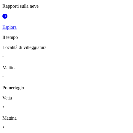
Rapporti sulla neve
Esplora
Il tempo
Località di villeggiatura
°
Mattina
°
Pomeriggio
Vetta
°
Mattina
°