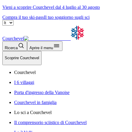
Vieni a scoprire Courchevel dal 4 luglio al 30 agosto
Compra il tuo ski-pass
Il tuo soggiorno sugli sci
Courchevel
Ricerca
Aprire il menu
Scoprire Courchevel
Courchevel
I 6 villaggi
Porta d'ingresso della Vanoise
Courchevel in famiglia
Lo sci a Courchevel
Il comprensorio sciistico di Courchevel