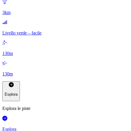
3
km
Livello verde – facile
130
m
130
m
Esplora
Esplora le piste
Esplora