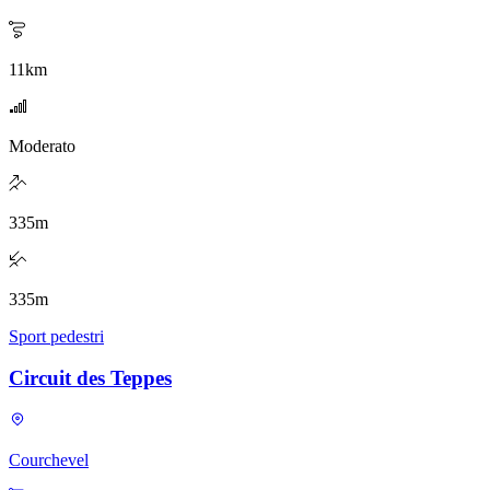
11
km
Moderato
335
m
335
m
Sport pedestri
Circuit des Teppes
Courchevel