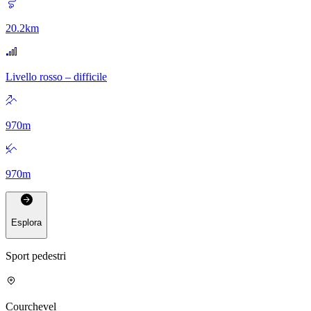
20.2
km
Livello rosso – difficile
970
m
970
m
Esplora
Sport pedestri
Courchevel