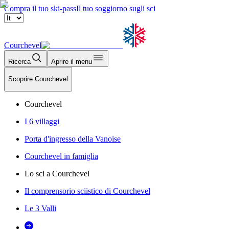
Compra il tuo ski-pass
Il tuo soggiorno sugli sci
Courchevel
Ricerca
Aprire il menu
Scoprire Courchevel
Courchevel
I 6 villaggi
Porta d'ingresso della Vanoise
Courchevel in famiglia
Lo sci a Courchevel
Il comprensorio sciistico di Courchevel
Le 3 Valli