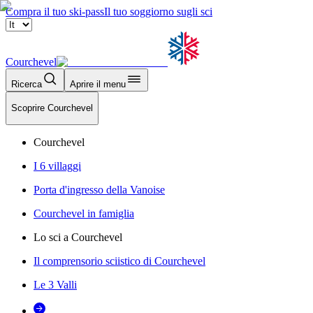
Compra il tuo ski-pass
Il tuo soggiorno sugli sci
Courchevel
Ricerca
Aprire il menu
Scoprire Courchevel
Courchevel
I 6 villaggi
Porta d'ingresso della Vanoise
Courchevel in famiglia
Lo sci a Courchevel
Il comprensorio sciistico di Courchevel
Le 3 Valli