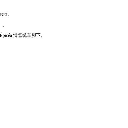
IBEL
）。
 Épicéa 滑雪缆车脚下。