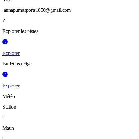
annapurnasports1850@gmail.com
Z
Explorer les pistes
Explorer
Bulletins neige
Explorer
Météo
Station
°
Matin
°