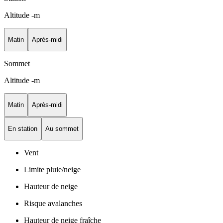
Altitude
-
m
Matin
Après-midi
Sommet
Altitude
-
m
Matin
Après-midi
En station
Au sommet
Vent
Limite pluie/neige
Hauteur de neige
Risque avalanches
Hauteur de neige fraîche