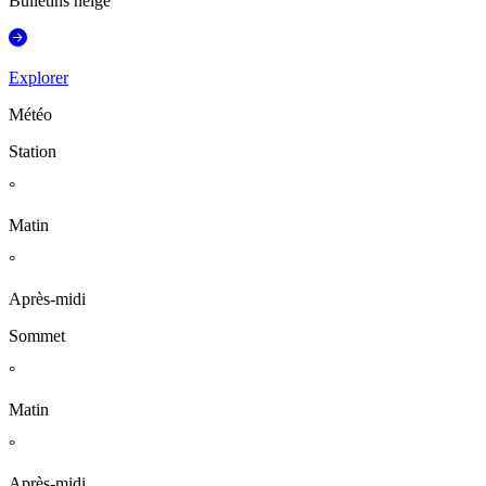
Bulletins neige
Explorer
Météo
Station
°
Matin
°
Après-midi
Sommet
°
Matin
°
Après-midi