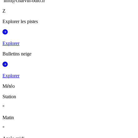
info@charvin-odlo.fr
Z
Explorer les pistes
Explorer
Bulletins neige
Explorer
Météo
Station
°
Matin
°