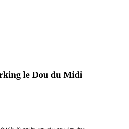
arking le Dou du Midi
ès (3 kwh), parking couvert et payant en hiver.