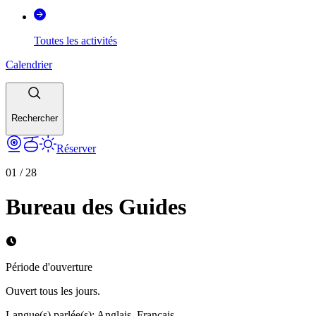
Toutes les activités
Calendrier
Rechercher
Réserver
01
/
28
Bureau des Guides
Période d'ouverture
Ouvert tous les jours.
Langue(s) parlée(s)
:
Anglais, Français