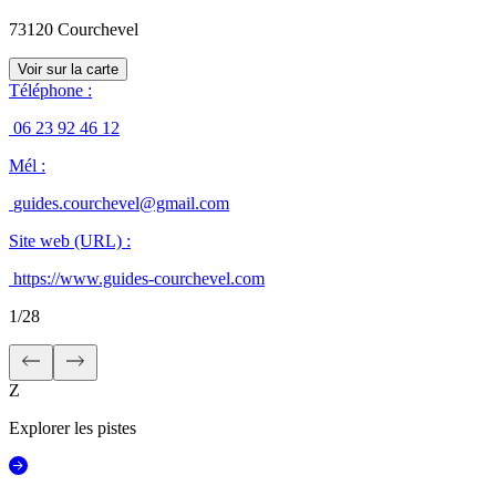
73120
Courchevel
Voir sur la carte
Téléphone
:
06 23 92 46 12
Mél
:
guides.courchevel@gmail.com
Site web (URL)
:
https://www.guides-courchevel.com
1
/
28
Z
Explorer les pistes