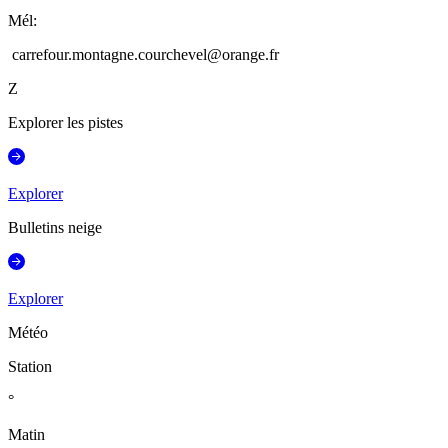
Mél
:
carrefour.montagne.courchevel@orange.fr
Z
Explorer les pistes
Explorer
Bulletins neige
Explorer
Météo
Station
°
Matin