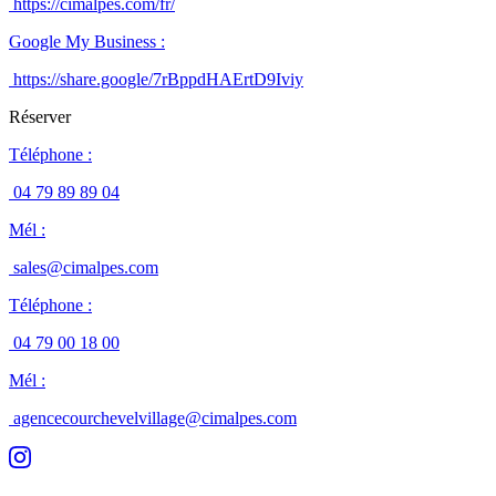
https://cimalpes.com/fr/
Google My Business
:
https://share.google/7rBppdHAErtD9Iviy
Réserver
Téléphone
:
04 79 89 89 04
Mél
:
sales@cimalpes.com
Téléphone
:
04 79 00 18 00
Mél
:
agencecourchevelvillage@cimalpes.com