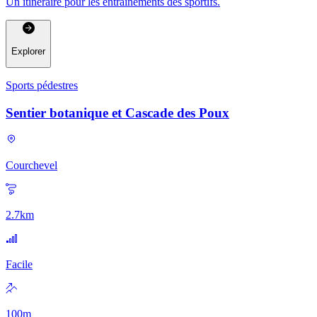
Un itinéraire pour les entrainements des sportifs.
Explorer
Sports pédestres
Sentier botanique et Cascade des Poux
Courchevel
2.7
km
Facile
100
m