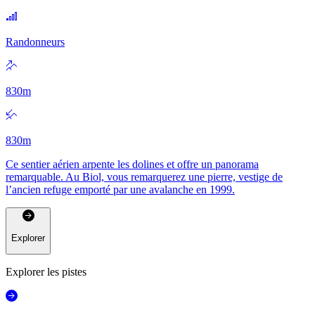
Randonneurs
830
m
830
m
Ce sentier aérien arpente les dolines et offre un panorama
remarquable. Au Biol, vous remarquerez une pierre, vestige de
l’ancien refuge emporté par une avalanche en 1999.
Explorer
Explorer les pistes