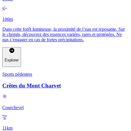
100
m
Dans cette forêt lumineuse, la proximité de l’eau est reposante. Sur
le chemin, découvrez des essences variées, rares et protégées. Ne
pas s’engager en cas de fortes précipitations.
Explorer
Sports pédestres
Crêtes du Mont Charvet
Courchevel
11
km