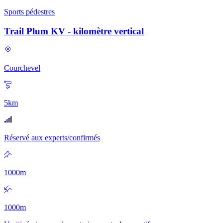
Sports pédestres
Trail Plum KV - kilomètre vertical
Courchevel
5
km
Réservé aux experts/confirmés
1000
m
1000
m