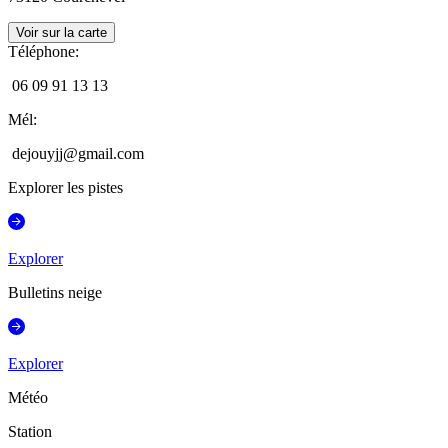
Voir sur la carte
Téléphone
:
06 09 91 13 13
Mél
:
dejouyjj@gmail.com
Explorer les pistes
Explorer
Bulletins neige
Explorer
Météo
Station