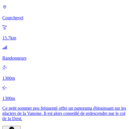
Courchevel
15.7
km
Randonneurs
1300
m
1300
m
Ce petit sommet peu fréquenté offre un panorama éblouissant sur les
glaciers de la Vanoise. Il est alors conseillé de redescendre par le col
de la Dent.