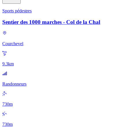
Sports pédestres
Sentier des 1000 marches - Col de la Chal
Courchevel
9.3
km
Randonneurs
730
m
730
m