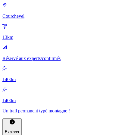
Courchevel
13
km
Réservé aux experts/confirmés
1400
m
1400
m
Un trail permanent typé montagne !
Explorer