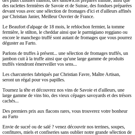
des plats cuisinés maison, des sandwichs préparés minute, ainsi que
des raclettes fermières de Savoie et de Suisse, des fondues préparées
devant vous avec une sélection de fromages d'ici et d'ailleurs affinés
par Christian Janier, Meilleur Ouvrier de France.
Le Beaufort d'alpage de 18 mois, le reblochon fermier, la tomme
fermière, le stilton, le cheddar ainsi que le parmigiano reggiano ou
encore le manchego truffé sont autant de fromages que vous pourrez
déguster au Farto.
Parlons de truffes à présent... une sélection de fromages truffés, un
jambon cuit à la truffe ainsi que qu'une large gamme de produits
truffés viendront émerveiller vos sens...
Les charcuteries fabriqués par Christian Favre, Maître Artisan,
seront un régal pour vos papilles.
Tournez la tête et découvrez nos vins de Savoie et d'ailleurs, une
large gamme de vins bio, des vieux cépages savoyards et des trésors
cachés...
Des premiers prix aux flacons rares, vous trouverez votre bonheur
au Farto
Envie de sucré ou de salé ? venez découvrir nos terrines, soupes,
confitures, miels et confiseries sans oublier notre grande sélection de