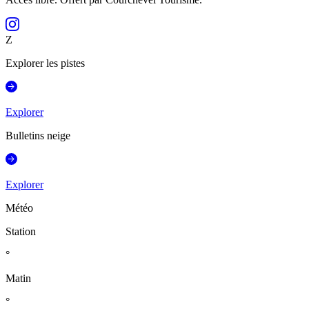
Z
Explorer les pistes
Explorer
Bulletins neige
Explorer
Météo
Station
°
Matin
°