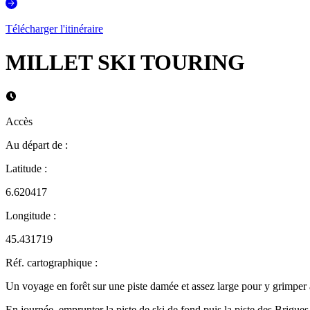
Télécharger l'itinéraire
MILLET SKI TOURING
Accès
Au départ de
:
Latitude
:
6.620417
Longitude
:
45.431719
Réf. cartographique
:
Un voyage en forêt sur une piste damée et assez large pour y grimper à
En journée, emprunter la piste de ski de fond puis la piste des Brigu