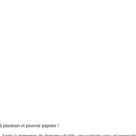
 plusieurs et pouvoir papoter !
es. Après la fermeture du domaine skiable, une variante vous est propo