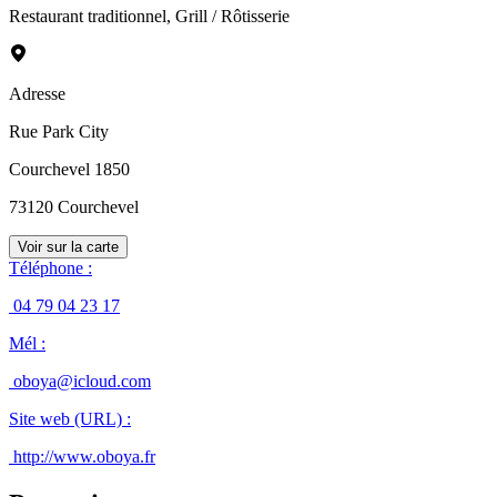
Restaurant traditionnel
,
Grill / Rôtisserie
Adresse
Rue Park City
Courchevel 1850
73120
Courchevel
Voir sur la carte
Téléphone
:
04 79 04 23 17
Mél
:
oboya@icloud.com
Site web (URL)
:
http://www.oboya.fr