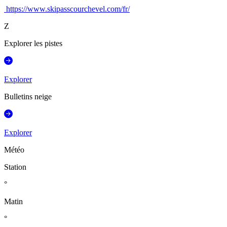
https://www.skipasscourchevel.com/fr/
Z
Explorer les pistes
Explorer
Bulletins neige
Explorer
Météo
Station
°
Matin
°