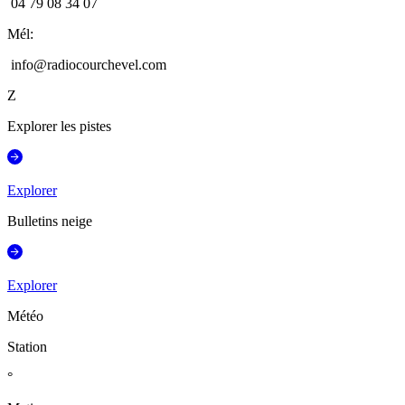
04 79 08 34 07
Mél
:
info@radiocourchevel.com
Z
Explorer les pistes
Explorer
Bulletins neige
Explorer
Météo
Station
°