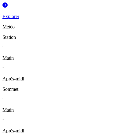
Explorer
Météo
Station
°
Matin
°
Après-midi
Sommet
°
Matin
°
Après-midi