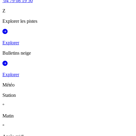
04 79 08 19 50
Z
Explorer les pistes
Explorer
Bulletins neige
Explorer
Météo
Station
°
Matin
°